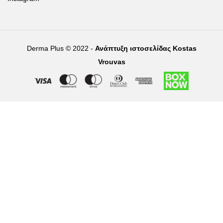
Derma Plus © 2022 -
Ανάπτυξη ιστοσελίδας Kostas
Vrouvas
Right of withdrawal — submit a withdrawal request
×
Withdraw from order
Under EU law, you have the right to withdraw from your online
purchase within 14 days. Please fill in the details below.
Order number
*