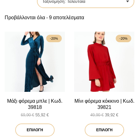
by
Sorted
Προβάλλονται όλα - 9 αποτελέσματα
by
latest
-20%
-20%
Μάξι φόρεμα μπλε | Κωδ.
Μίνι φόρεμα κόκκινο | Κωδ.
39818
39821
Original
Η
Original
Η
69,90
€
55,92
€
49,90
€
39,92
€
price
τρέχουσα
price
τρέχουσα
was:
τιμή
Αυτό
was:
τιμή
Αυτό
ΕΠΙΛΟΓΉ
ΕΠΙΛΟΓΉ
69,90 €.
είναι:
49,90 €.
είναι:
το
το