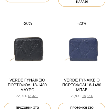
24,90 €.
είναι:
ΚΑΛΆΘΙ
19,92 €.
-20%
-20%
VERDE ΓΥΝΑΙΚΕΙΟ
VERDE ΓΥΝΑΙΚΕΙΟ
ΠΟΡΤΟΦΟΛΙ 18-1480
ΠΟΡΤΟΦΟΛΙ 18-1480
ΜΑΥΡΟ
ΜΠΛΕ
Original
Η
Original
Η
22,90
€
18,32
€
22,90
€
18,32
€
price
τρέχουσα
price
τρέχουσα
was:
τιμή
was:
τιμή
ΠΡΟΣΘΉΚΗ ΣΤΟ
ΠΡΟΣΘΉΚΗ ΣΤΟ