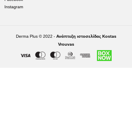
Instagram
Derma Plus © 2022 -
Ανάπτυξη ιστοσελίδας Kostas
Vrouvas
Right of withdrawal — submit a withdrawal request
×
Withdraw from order
Under EU law, you have the right to withdraw from your online
purchase within 14 days. Please fill in the details below.