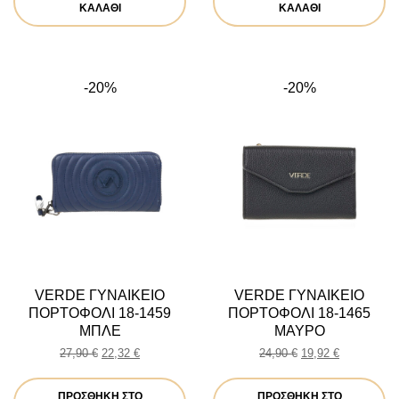
22,90 €.
είναι:
22,90 €.
είναι:
ΚΑΛΆΘΙ
ΚΑΛΆΘΙ
18,32 €.
18,32 €.
-20%
-20%
VERDE ΓΥΝΑΙΚΕΙΟ
VERDE ΓΥΝΑΙΚΕΙΟ
ΠΟΡΤΟΦΟΛΙ 18-1459
ΠΟΡΤΟΦΟΛΙ 18-1465
ΜΠΛΕ
ΜΑΥΡΟ
Original
Η
Original
Η
27,90
€
22,32
€
24,90
€
19,92
€
price
τρέχουσα
price
τρέχουσα
was:
τιμή
was:
τιμή
ΠΡΟΣΘΉΚΗ ΣΤΟ
ΠΡΟΣΘΉΚΗ ΣΤΟ