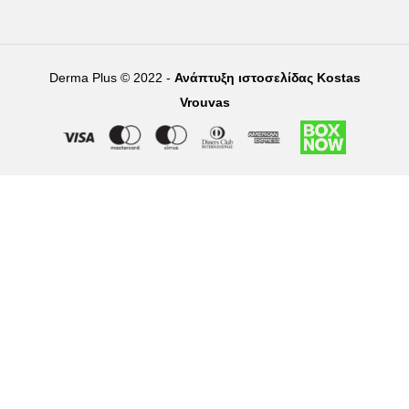
Derma Plus © 2022 -
Ανάπτυξη ιστοσελίδας Kostas
Vrouvas
Right of withdrawal — submit a withdrawal request
×
Withdraw from order
Under EU law, you have the right to withdraw from your online
purchase within 14 days. Please fill in the details below.
Order number
*