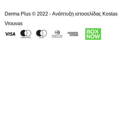
Derma Plus © 2022 -
Ανάπτυξη ιστοσελίδας Kostas
Vrouvas
Right of withdrawal — submit a withdrawal request
×
Withdraw from order
Under EU law, you have the right to withdraw from your online
purchase within 14 days. Please fill in the details below.
Order number
*
Email address
*